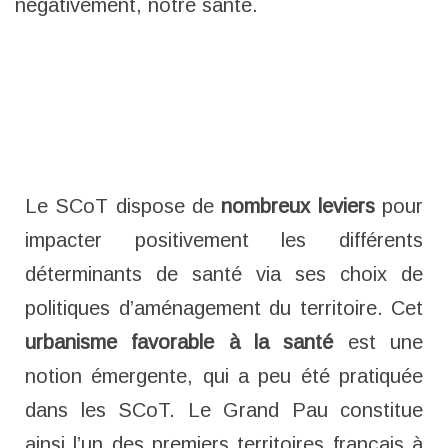
négativement, notre santé.
Le SCoT dispose de
nombreux leviers
pour
Notre santé dépend du système de soins et de fa
impacter positivement les différents
déterminants de santé via ses choix de
politiques d’aménagement du territoire. Cet
urbanisme favorable à la santé
est une
notion émergente, qui a peu été pratiquée
dans les SCoT. Le Grand Pau constitue
ainsi l’un des premiers territoires français à