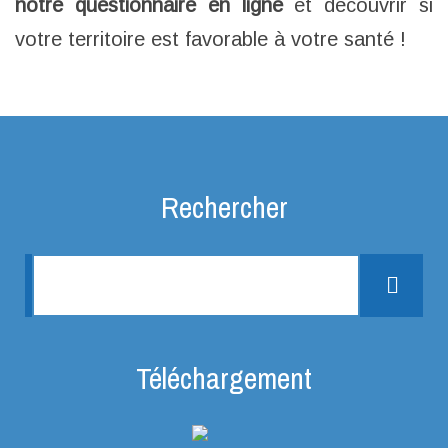
notre questionnaire en ligne
et découvrir si
votre territoire est favorable à votre santé !
Rechercher
Rechercher une information
Rech
Téléchargement